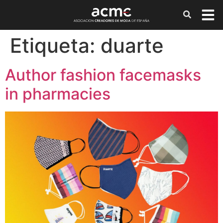
Etiqueta:
duarte
Author fashion facemasks
in pharmacies