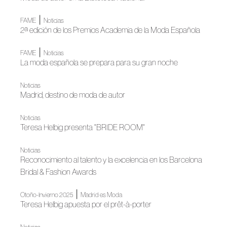
|
FAME
Noticias
2ª edición de los Premios Academia de la Moda Española
|
FAME
Noticias
La moda española se prepara para su gran noche
Noticias
Madrid, destino de moda de autor
Noticias
Teresa Helbig presenta "BRIDE ROOM"
Noticias
Reconocimiento al talento y la excelencia en los Barcelona
Bridal & Fashion Awards
|
Otoño-Invierno 2025
Madrid es Moda
Teresa Helbig apuesta por el prêt-à-porter