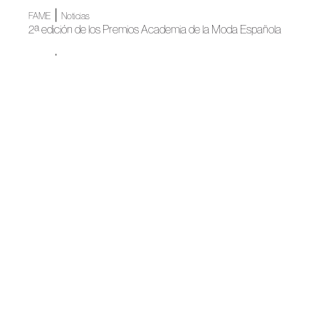
|
FAME
Noticias
2ª edición de los Premios Academia de la Moda Española
|
FAME
Noticias
La moda española se prepara para su gran noche
Noticias
Madrid, destino de moda de autor
Noticias
Teresa Helbig presenta "BRIDE ROOM"
Noticias
Reconocimiento al talento y la excelencia en los Barcelona
Bridal & Fashion Awards
|
Otoño-Invierno 2025
Madrid es Moda
Teresa Helbig apuesta por el prêt-à-porter
Noticias