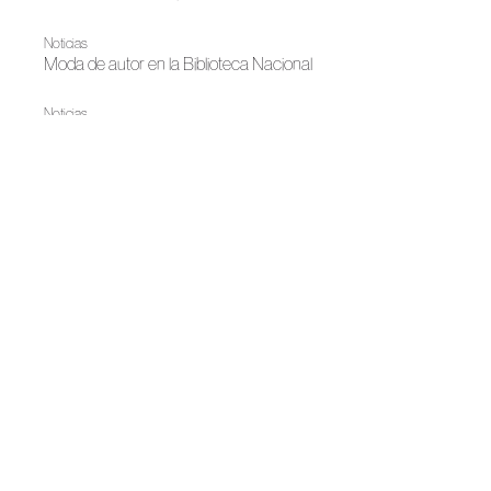
Noticias
Moda de autor en la Biblioteca Nacional
Noticias
Joyas con alma canaria
|
FAME
Noticias
La moda española se prepara para su gran noche
Noticias
Madrid, destino de moda de autor
|
Otoño-Invierno 2025
Madrid es Moda
La joyería de autor canaria brilla en Madrid es Moda
Noticias
La Moda Española continuará iluminando Madrid en
Navidad
Noticias