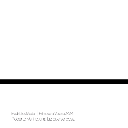
|
Madrid es Moda
Primavera-Verano 2026
Roberto Verino, una luz que se posa