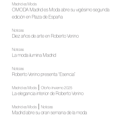
Madrid es Moda
OMODA Madrid es Moda abre su vigésimo segunda
edición en Plaza de España
Noticias
Diez años de arte en Roberto Verino
Noticias
La moda ilumina Madrid
Noticias
Roberto Verino presenta “Esencia”
|
Madrid es Moda
Otoño-Invierno 2025
La elegancia interior de Roberto Verino
|
Madrid es Moda
Noticias
Madrid abre su gran semana de la moda
|
FAME
Noticias
2ª edición de los Premios Academia de la Moda Española