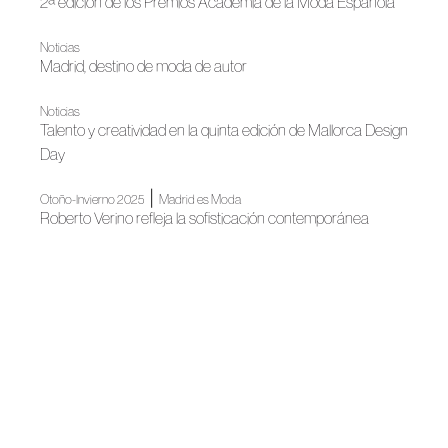
2ª edición de los Premios Academia de la Moda Española
Noticias
Madrid, destino de moda de autor
Noticias
Talento y creatividad en la quinta edición de Mallorca Design
Day
|
Otoño-Invierno 2025
Madrid es Moda
Roberto Verino refleja la sofisticación contemporánea
Noticias
La Moda Española continuará iluminando Madrid en
Navidad
Noticias
La Semana de la Moda presenta su calendario
Madrid es Moda
Madrid es Moda inaugura su nueva edición con un gran