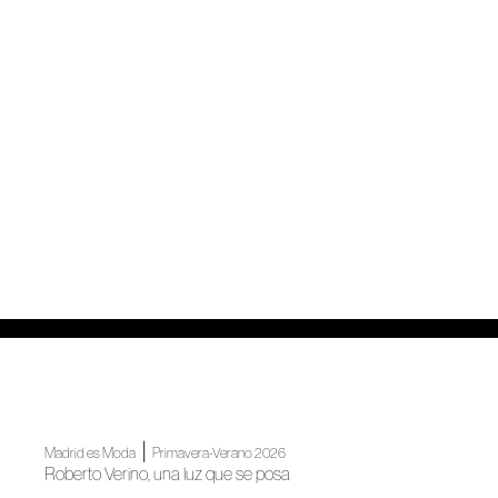
|
Madrid es Moda
Primavera-Verano 2026
Roberto Verino, una luz que se posa