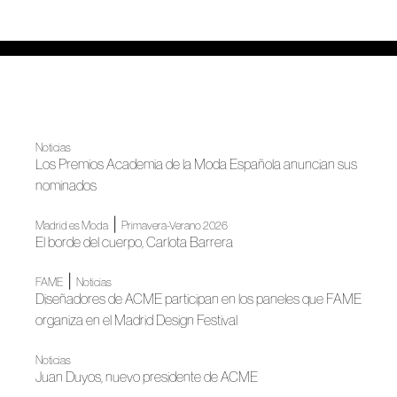
Noticias
Los Premios Academia de la Moda Española anuncian sus
nominados
|
Madrid es Moda
Primavera-Verano 2026
El borde del cuerpo, Carlota Barrera
|
FAME
Noticias
Diseñadores de ACME participan en los paneles que FAME
organiza en el Madrid Design Festival
Noticias
Juan Duyos, nuevo presidente de ACME