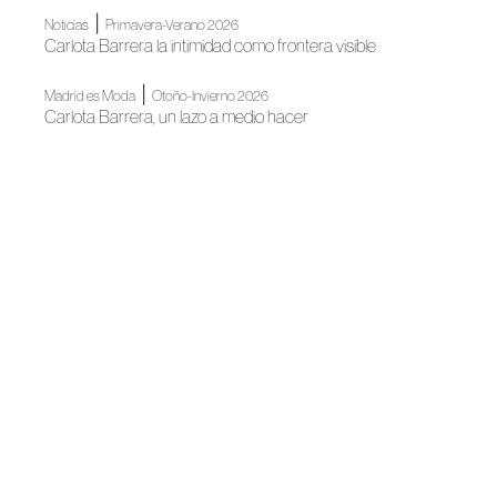
|
Noticias
Primavera-Verano 2026
Carlota Barrera la intimidad como frontera visible
|
Madrid es Moda
Otoño-Invierno 2026
Carlota Barrera, un lazo a medio hacer
|
Madrid es Moda
Noticias
Madrid abre su gran semana de la moda
Noticias
La moda española se une en #GENSPAIN
Noticias
Madrid, destino de moda de autor
|
Otoño-Invierno 2025
Madrid es Moda
Carlota Barrera, visión contemporánea
Madrid es Moda
Madrid es Moda inaugura su nueva edición con un gran