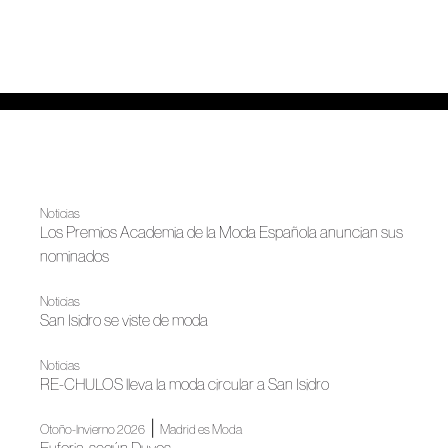
Noticias
Los Premios Academia de la Moda Española anuncian sus
nominados
Noticias
San Isidro se viste de moda
Noticias
RE-CHULOS lleva la moda circular a San Isidro
|
Otoño-Invierno 2026
Madrid es Moda