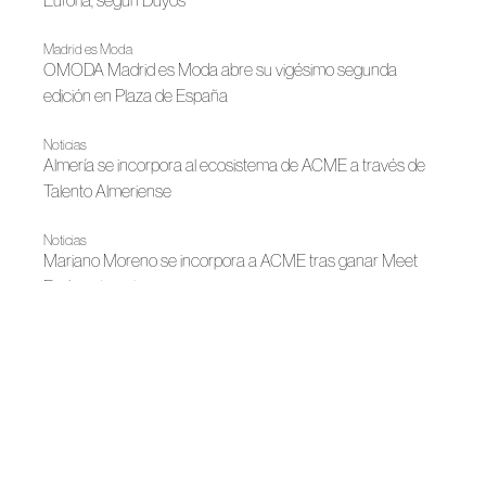
Euforia, según Duyos
Madrid es Moda
OMODA Madrid es Moda abre su vigésimo segunda
edición en Plaza de España
Noticias
Almería se incorpora al ecosistema de ACME a través de
Talento Almeriense
Noticias
Mariano Moreno se incorpora a ACME tras ganar Meet
Fashion Impulsa
Noticias
ACME refuerza su implantación territorial en Cataluña con
una agenda de trabajo centrada en el diálogo directo y la
colaboración sectorial
Noticias
Meet Fashion Región de Murcia se incorpora a la