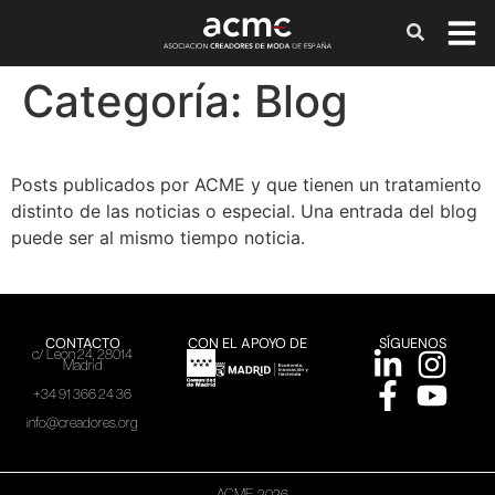
Categoría:
Blog
Posts publicados por ACME y que tienen un tratamiento
distinto de las noticias o especial. Una entrada del blog
puede ser al mismo tiempo noticia.
CONTACTO
CON EL APOYO DE
SÍGUENOS
c/ León 24, 28014
Madrid
+34 91 366 24 36
info@creadores.org
ACME, 2026