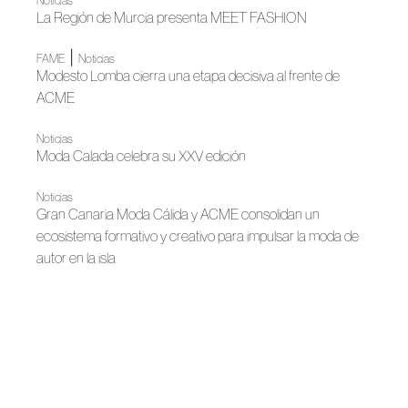
Noticias
La Región de Murcia presenta MEET FASHION
|
FAME
Noticias
Modesto Lomba cierra una etapa decisiva al frente de
ACME
Noticias
Moda Calada celebra su XXV edición
Noticias
Gran Canaria Moda Cálida y ACME consolidan un
ecosistema formativo y creativo para impulsar la moda de
autor en la isla
|
FAME
Noticias
La Mesa de la Moda de Autor fija rumbo con sus Líneas
Estratégicas 2026-2030
Noticias
La moda ilumina Madrid