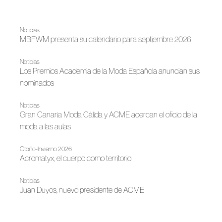
Noticias
MBFWM presenta su calendario para septiembre 2026
Noticias
Los Premios Academia de la Moda Española anuncian sus
nominados
Noticias
Gran Canaria Moda Cálida y ACME acercan el oficio de la
moda a las aulas
Otoño-Invierno 2026
Acromatyx, el cuerpo como territorio
Noticias
Juan Duyos, nuevo presidente de ACME
Noticias
La moda española brilla en Doha con “Threads of Impact”