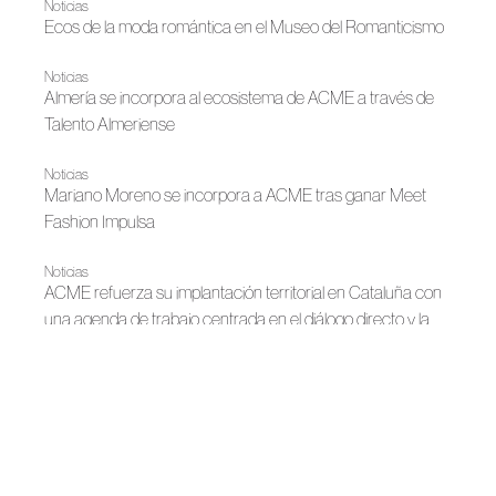
Noticias
Ecos de la moda romántica en el Museo del Romanticismo
Noticias
Almería se incorpora al ecosistema de ACME a través de
Talento Almeriense
Noticias
Mariano Moreno se incorpora a ACME tras ganar Meet
Fashion Impulsa
Noticias
ACME refuerza su implantación territorial en Cataluña con
una agenda de trabajo centrada en el diálogo directo y la
colaboración sectorial
Noticias
Meet Fashion Región de Murcia se incorpora a la
Asociación Creadores de Moda de España
Noticias