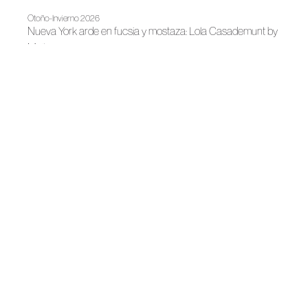
Otoño-Invierno 2026
Nueva York arde en fucsia y mostaza: Lola Casademunt by
Maite
Noticias
LOLA CASADEMUNT entrega 46.300 euros a la
Fundación Contigo
Noticias
LOLA CASADEMUNT recibe el premio “Premium Foreign
Brand” en Varsovia
Noticias
ACME refuerza su implantación territorial en Cataluña con
una agenda de trabajo centrada en el diálogo directo y la
colaboración sectorial
Noticias
Moda de autor para despedir el año