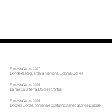
Primavera-Verano 2027
Donde el sol guarda la memoria, Dolores Cortés
Primavera-Verano 2026
La raíz de la tierra, Dolores Cortés
Primavera-Verano 2026
Dolores Cortés, homenaje contemporáneo al arte Ndebele