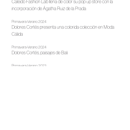
Caleido Fashion Lab llena de color su pop up store con la
incorporación de Ágatha Ruiz de la Prada
Primavera-Verano 2024
Dolores Cortés presenta una colorida colección en Moda
Cálida
Primavera-Verano 2024
Dolores Cortés, paisajes de Bali
Primavera-Verano 2023
El desfile de Dolores Cortés inaugura la Swim Week de
Moda Cálida
Primavera-Verano 2023
Dolores Cortés se inspira en las mujeres de la Bauhaus
Madrid es Moda
Madrid es moda reescribe el significado de la moda de
autor