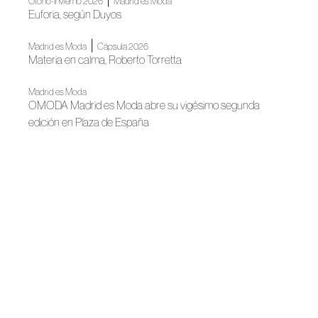
Otoño-Invierno 2026
Madrid es Moda
Euforia, según Duyos
|
Madrid es Moda
Cápsula 2026
Materia en calma, Roberto Torretta
Madrid es Moda
OMODA Madrid es Moda abre su vigésimo segunda
edición en Plaza de España
Noticias
Almería se incorpora al ecosistema de ACME a través de
Talento Almeriense
Noticias
Mariano Moreno se incorpora a ACME tras ganar Meet
Fashion Impulsa
Noticias
ACME refuerza su implantación territorial en Cataluña con
una agenda de trabajo centrada en el diálogo directo y la