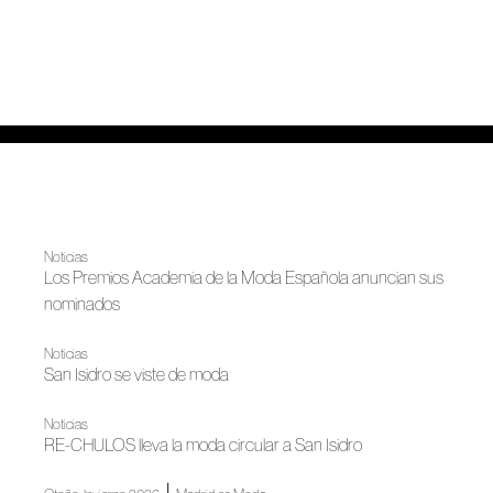
Noticias
Los Premios Academia de la Moda Española anuncian sus
nominados
Noticias
San Isidro se viste de moda
Noticias
RE-CHULOS lleva la moda circular a San Isidro
|