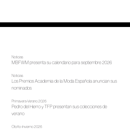
Noticias
MBFWM presenta su calendario para septiembre 2026
Noticias
Los Premios Academia de la Moda Española anuncian sus
nominados
Primavera-Verano 2026
Pedro del Hierro y TFP presentan sus colecciones de
verano
Otoño-Invierno 2026