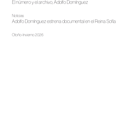
El número y el archivo, Adolfo Domínguez
Noticias
Adolfo Domínguez estrena documental en el Reina Sofía
Otoño-Invierno 2026
Un jardín bajo cristal: Pedro del Hierro
|
FAME
Noticias
Diseñadores de ACME participan en los paneles que FAME
organiza en el Madrid Design Festival
Noticias
La moda ilumina Madrid
Colecciones 2026
Adolfo Dominguez, el instante suspendido
Colecciones 2026
Noches encendidas y elegancia urbana en Pedro del
Hierro