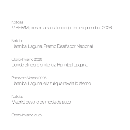
Noticias
MBFWM presenta su calendario para septiembre 2026
Noticias
Hannibal Laguna, Premio Diseñador Nacional
Otoño-Invierno 2026
Donde el negro emite luz: Hannibal Laguna
Primavera-Verano 2026
Hannibal Laguna, el azul que revela lo eterno
Noticias
Madrid, destino de moda de autor
Otoño-Invierno 2025
“PETALSCAPE” la sensualidad floral de Hannibal Laguna