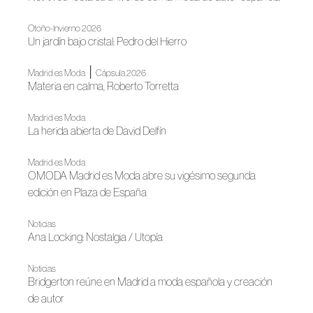
Otoño-Invierno 2026
Un jardín bajo cristal: Pedro del Hierro
|
Madrid es Moda
Cápsula 2026
Materia en calma, Roberto Torretta
Madrid es Moda
La herida abierta de David Delfín
Madrid es Moda
OMODA Madrid es Moda abre su vigésimo segunda
edición en Plaza de España
Noticias
Ana Locking: Nostalgia / Utopía
Noticias
Bridgerton reúne en Madrid a moda española y creación
de autor