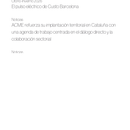
Otoño-Invierno 2026
El pulso eléctrico de Custo Barcelona
Noticias
ACME refuerza su implantación territorial en Cataluña con
una agenda de trabajo centrada en el diálogo directo y la
colaboración sectorial
Noticias
Juan Duyos, nuevo presidente de ACME
|
Noticias
Primavera-Verano 2026
Custo Barcelona: libertad en movimiento
|
FAME
Noticias
La moda española se prepara para su gran noche
Primavera-Verano 2025
La moda como luz de Custo Barcelona
Otoño-Invierno 2025