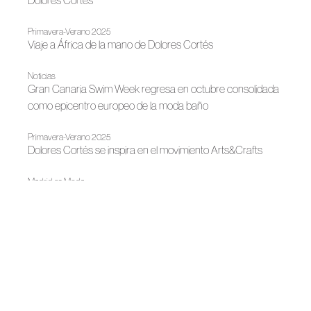
Dolores Cortés
Primavera-Verano 2025
Viaje a África de la mano de Dolores Cortés
Noticias
Gran Canaria Swim Week regresa en octubre consolidada
como epicentro europeo de la moda baño
Primavera-Verano 2025
Dolores Cortés se inspira en el movimiento Arts&Crafts
Madrid es Moda
Madrid es Moda y el Ayuntamiento de Madrid abrirán la
Semana de la Moda con un gran desfile en la icónica
Puerta de Alcalá
Noticias
Caleido Fashion Lab llena de color su pop up store con la
incorporación de Ágatha Ruiz de la Prada