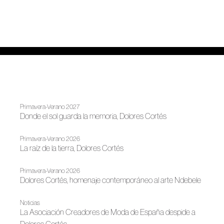
Primavera-Verano 2027
Donde el sol guarda la memoria, Dolores Cortés
Primavera-Verano 2026
La raíz de la tierra, Dolores Cortés
Primavera-Verano 2026
Dolores Cortés, homenaje contemporáneo al arte Ndebele
Noticias
La Asociación Creadores de Moda de España despide a