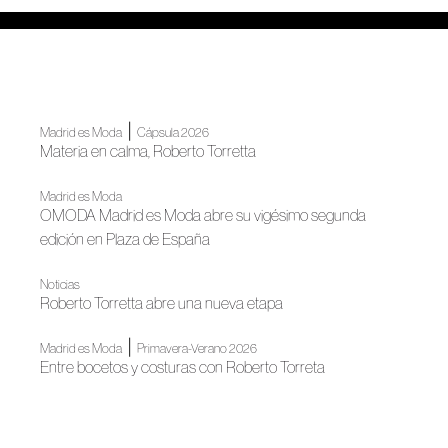
|
Madrid es Moda
Cápsula 2026
Materia en calma, Roberto Torretta
Madrid es Moda
OMODA Madrid es Moda abre su vigésimo segunda
edición en Plaza de España
Noticias
Roberto Torretta abre una nueva etapa
|
Madrid es Moda
Primavera-Verano 2026
Entre bocetos y costuras con Roberto Torreta
|
Madrid es Moda
Noticias
Madrid abre su gran semana de la moda