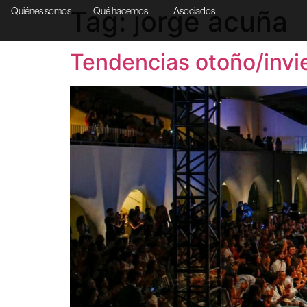
Tag:
jorge acuña
Quiénes somos
Qué hacemos
Asociados
Tendencias otoño/invie