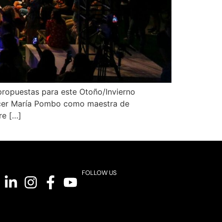
propuestas para este Otoño/Invierno
uencer María Pombo como maestra de
re […]
FOLLOW US