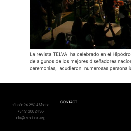
La revista TELVA ha celebrado en el Hipódrom
de algunos de los mejores diseñadores nacio
ceremonias, acudieron numerosas personalida
CONTACT
c/ León 24, 28014 Madrid
+34 91 366 24 36
info@creadores.org