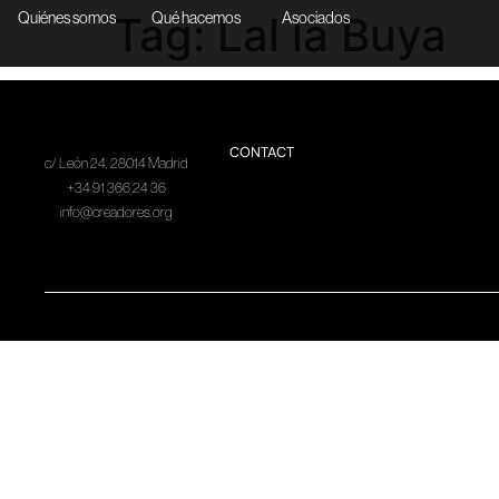
Tag:
Lal la Buya
Quiénes somos
Qué hacemos
Asociados
CONTACT
c/ León 24, 28014 Madrid
+34 91 366 24 36
info@creadores.org