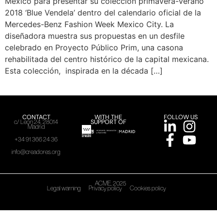
México para presentar su colección primavera-verano
2018 ‘Blue Vendela’ dentro del calendario oficial de la
Mercedes-Benz Fashion Week Mexico City. La
diseñadora muestra sus propuestas en un desfile
celebrado en Proyecto Público Prim, una casona
rehabilitada del centro histórico de la capital mexicana.
Esta colección, inspirada en la década […]
CONTACT
WITH THE
FOLLOW US
SUPPORT OF
c/ León 24, 28014
Madrid
+34 91 366 24 36
info@creadores.org
ACME, 2025
Legal warning
Privacy policy
Cookies policy