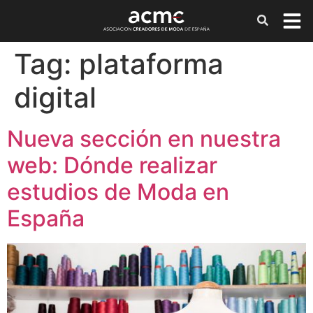
Tag:
plataforma
digital
Nueva sección en nuestra
web: Dónde realizar
estudios de Moda en
España