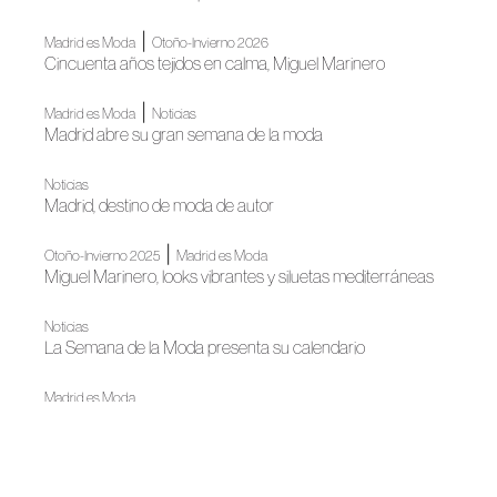
|
Madrid es Moda
Otoño-Invierno 2026
Cincuenta años tejidos en calma, Miguel Marinero
|
Madrid es Moda
Noticias
Madrid abre su gran semana de la moda
Noticias
Madrid, destino de moda de autor
|
Otoño-Invierno 2025
Madrid es Moda
Miguel Marinero, looks vibrantes y siluetas mediterráneas
Noticias
La Semana de la Moda presenta su calendario
Madrid es Moda
Madrid es Moda inaugura su nueva edición con un gran
desfile
Madrid es Moda