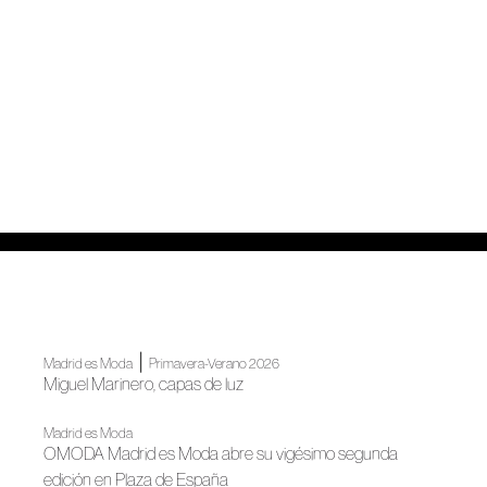
|
Madrid es Moda
Primavera-Verano 2026
Miguel Marinero, capas de luz
Madrid es Moda
OMODA Madrid es Moda abre su vigésimo segunda
edición en Plaza de España