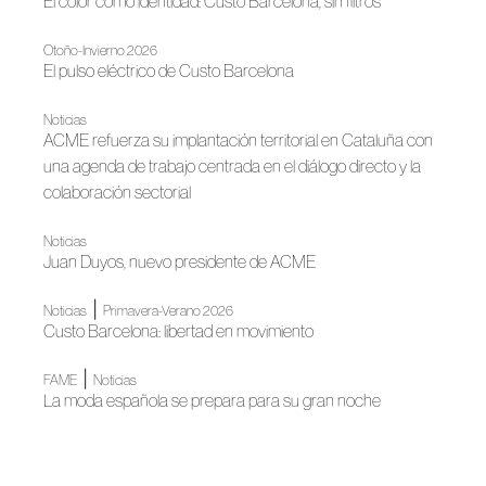
El color como identidad: Custo Barcelona, sin filtros
Otoño-Invierno 2026
El pulso eléctrico de Custo Barcelona
Noticias
ACME refuerza su implantación territorial en Cataluña con
una agenda de trabajo centrada en el diálogo directo y la
colaboración sectorial
Noticias
Juan Duyos, nuevo presidente de ACME
|
Noticias
Primavera-Verano 2026
Custo Barcelona: libertad en movimiento
|
FAME
Noticias
La moda española se prepara para su gran noche
Primavera-Verano 2025
La moda como luz de Custo Barcelona